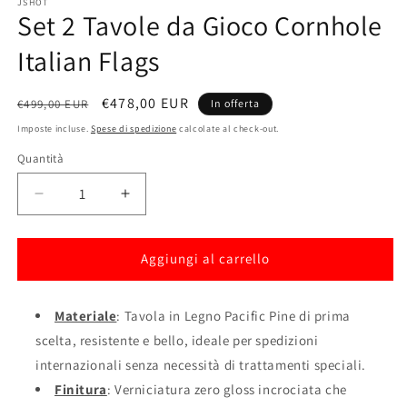
JSHOT
Set 2 Tavole da Gioco Cornhole
Italian Flags
Prezzo
Prezzo
€478,00 EUR
€499,00 EUR
In offerta
di
scontato
Imposte incluse.
Spese di spedizione
calcolate al check-out.
listino
Quantità
Diminuisci
Aumenta
quantità
quantità
per
per
Set
Set
Aggiungi al carrello
2
2
Tavole
Tavole
da
Materiale
: Tavola in Legno Pacific Pine di prima
da
Gioco
Gioco
scelta, resistente e bello, ideale per spedizioni
Cornhole
Cornhole
internazionali senza necessità di trattamenti speciali.
Italian
Italian
Finitura
: Verniciatura zero gloss incrociata che
Flags
Flags