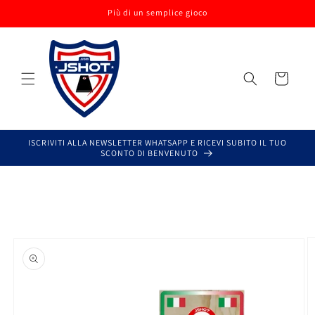
Vai
Più di un semplice gioco
direttamente
ai contenuti
Carrello
ISCRIVITI ALLA NEWSLETTER WHATSAPP E RICEVI SUBITO IL TUO
SCONTO DI BENVENUTO
Passa alle
informazioni
sul prodotto