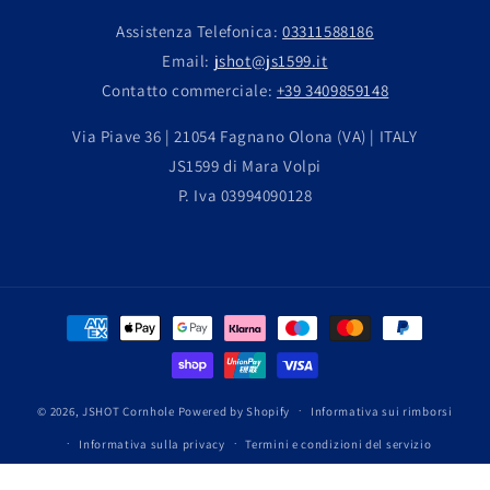
Assistenza Telefonica:
03311588186
Email:
jshot@js1599.it
Contatto commerciale:
+39 3409859148
Via Piave 36 | 21054 Fagnano Olona (VA) | ITALY
JS1599 di Mara Volpi
P. Iva 03994090128
Metodi
di
pagamento
© 2026,
JSHOT Cornhole
Powered by Shopify
Informativa sui rimborsi
Informativa sulla privacy
Termini e condizioni del servizio
Informativa sulle spedizioni
Recapiti
Informativa legale