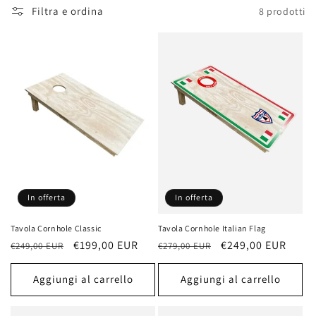
z
Filtra e ordina
8 prodotti
i
o
n
e
:
In offerta
In offerta
Tavola Cornhole Classic
Tavola Cornhole Italian Flag
Prezzo
Prezzo
€199,00 EUR
Prezzo
Prezzo
€249,00 EUR
€249,00 EUR
€279,00 EUR
di
scontato
di
scontato
listino
listino
Aggiungi al carrello
Aggiungi al carrello