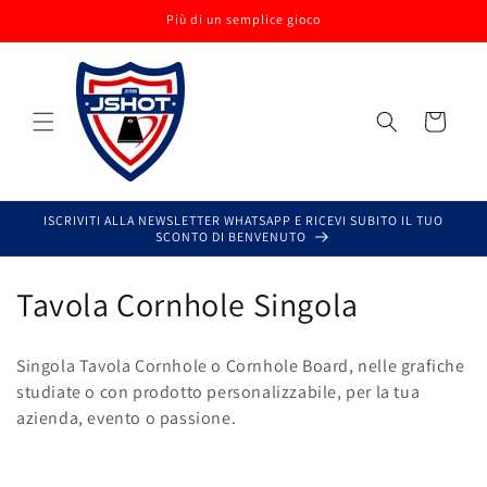
Vai
Più di un semplice gioco
direttamente
ai contenuti
Carrello
ISCRIVITI ALLA NEWSLETTER WHATSAPP E RICEVI SUBITO IL TUO
SCONTO DI BENVENUTO
C
Tavola Cornhole Singola
o
Singola Tavola Cornhole o Cornhole Board, nelle grafiche
l
studiate o con prodotto personalizzabile, per la tua
azienda, evento o passione.
l
e