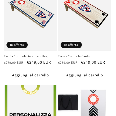
In offerta
In offerta
Tavola Cornhole American Flag
Tavola Cornhole Cards
Prezzo
Prezzo
€249,00 EUR
Prezzo
Prezzo
€249,00 EUR
€279,00 EUR
€279,00 EUR
di
scontato
di
scontato
listino
listino
Aggiungi al carrello
Aggiungi al carrello