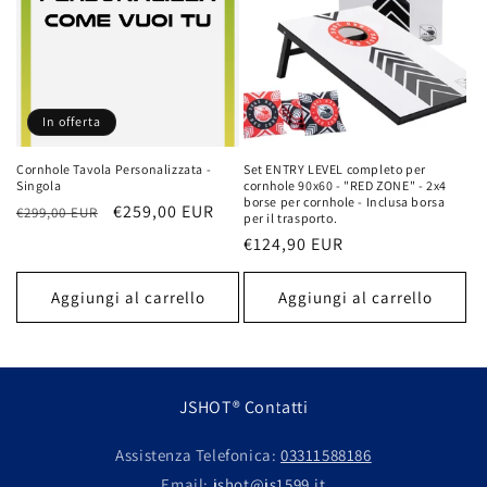
In offerta
Cornhole Tavola Personalizzata -
Set ENTRY LEVEL completo per
Singola
cornhole 90x60 - "RED ZONE" - 2x4
borse per cornhole - Inclusa borsa
Prezzo
Prezzo
€259,00 EUR
€299,00 EUR
per il trasporto.
di
scontato
Prezzo
€124,90 EUR
listino
di
listino
Aggiungi al carrello
Aggiungi al carrello
JSHOT® Contatti
Assistenza Telefonica:
03311588186
Email:
jshot@js1599.it