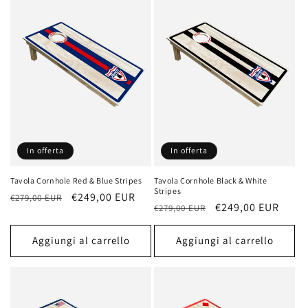
In offerta
In offerta
Tavola Cornhole Red & Blue Stripes
Tavola Cornhole Black & White
Stripes
Prezzo
Prezzo
€249,00 EUR
€279,00 EUR
Prezzo
Prezzo
€249,00 EUR
€279,00 EUR
di
scontato
di
scontato
listino
listino
Aggiungi al carrello
Aggiungi al carrello