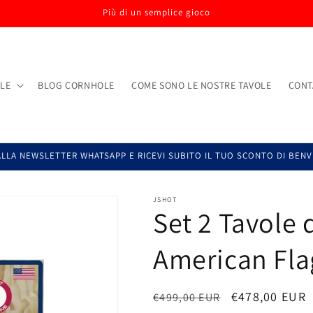
Più di un semplice gioco
LE
BLOG CORNHOLE
COME SONO LE NOSTRE TAVOLE
CONT
 ALLA NEWSLETTER WHATSAPP E RICEVI SUBITO IL TUO SCONTO DI BEN
JSHOT
Set 2 Tavole
American Fla
Prezzo
Prezzo
€478,00 EUR
€499,00 EUR