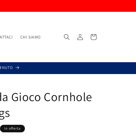
Accedi
Carrello
ATTACI
CHI SIAMO
VENUTO
 da Gioco Cornhole
gs
In offerta