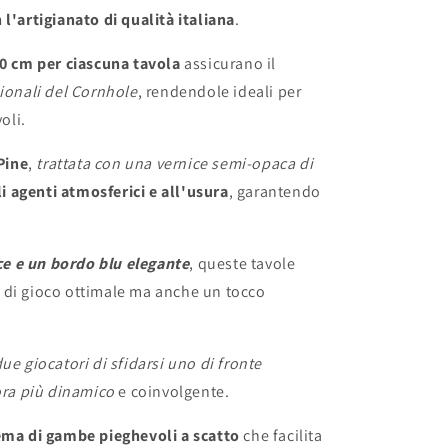
l'artigianato di qualità italiana
.
60 cm per ciascuna tavola
assicurano il
ionali del Cornhole
, rendendole ideali per
oli.
 Pine
,
trattata con una vernice semi-opaca di
li agenti atmosferici e all'usura
, garantendo
sce e un bordo blu elegante
, queste tavole
 di gioco ottimale ma anche un tocco
ue giocatori di sfidarsi uno di fronte
cora più dinamico
e coinvolgente.
tema di gambe pieghevoli a scatto
che facilita