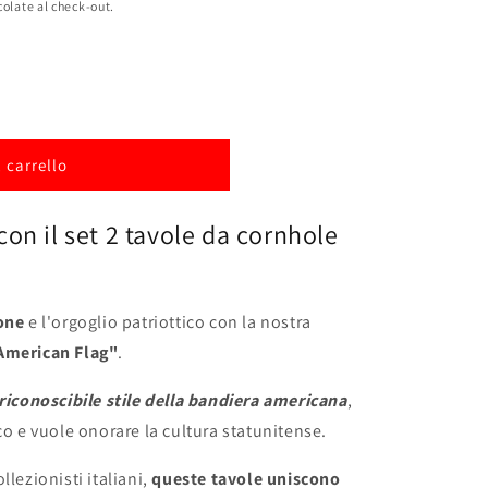
colate al check-out.
 carrello
on il set 2 tavole da cornhole
ione
e l'orgoglio patriottico con la nostra
"American Flag"
.
 riconoscibile stile della bandiera americana
,
co e vuole onorare la cultura statunitense.
llezionisti italiani,
queste tavole uniscono