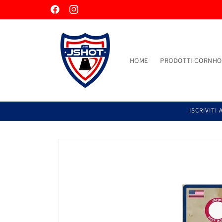
Vai
direttamente
Facebook
Instagram
ai contenuti
HOME
PRODOTTI CORNHO
ISCRIVITI
Passa alle
informazioni
sul prodotto