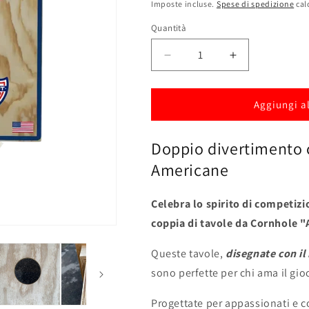
di
scontato
Imposte incluse.
Spese di spedizione
cal
listino
Quantità
Diminuisci
Aumenta
quantità
quantità
per
per
Set
Set
Aggiungi al
2
2
Tavole
Tavole
Doppio divertimento c
da
da
Gioco
Gioco
Americane
Cornhole
Cornhole
American
American
Celebra lo spirito di competiz
Flags
Flags
coppia di tavole da Cornhole 
Queste tavole,
disegnate con il
sono perfette per chi ama il gio
Progettate per appassionati e co