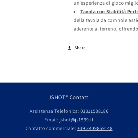
un’esperienza di gioco migli
Tavola con Stabilità Perf
della tavola da cornhole ass
aderente al terreno, offrend
Share
JSHOT® Contatti
Assistenza Telefonica:
03311588186
Email:
jshot@js1599.it
Contatto commerciale:
+39 3409859148