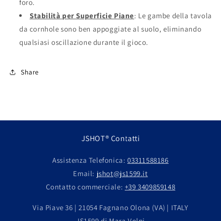
foro.
Stabilità per Superficie Piane
: Le gambe della tavola
da cornhole sono ben appoggiate al suolo, eliminando
qualsiasi oscillazione durante il gioco.
Share
JSHOT® Contatti
Assistenza Telefonica:
03311588186
Email:
jshot@js1599.it
Contatto commerciale:
+39 3409859148
Via Piave 36 | 21054 Fagnano Olona (VA) | ITALY
JS1599 di Mara Volpi