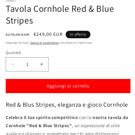
JSHOT
finestra
Tavola Cornhole Red & Blue
modale
Stripes
Prezzo
Prezzo
€249,00 EUR
€279,00 EUR
In offerta
di
scontato
Imposte incluse.
Spese di spedizione
calcolate al check-out.
listino
Quantità
Diminuisci
Aumenta
quantità
quantità
per
per
Tavola
Tavola
Aggiungi al carrello
Cornhole
Cornhole
Red
Red
Red & Blus Stripes, eleganza e gioco Cornhole
&amp;
&amp;
Blue
Blue
Stripes
Stripes
Celebra il tuo spirito competitivo
con la
nostra tavola da
Cornhole "Red & Blue Stripes"
, un'
espressione di stile
audace e dinamico
, progettata per chi ama distinguersi.