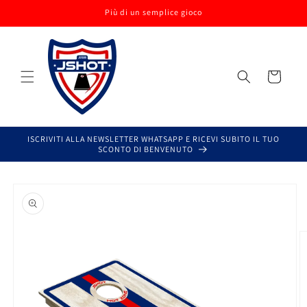
Vai
Più di un semplice gioco
direttamente
ai contenuti
Carrello
ISCRIVITI ALLA NEWSLETTER WHATSAPP E RICEVI SUBITO IL TUO
SCONTO DI BENVENUTO
Passa alle
informazioni
sul prodotto