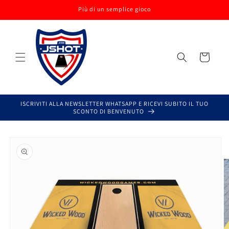
Vai
Più di un semplice gioco
direttamente
ai contenuti
Carrello
ISCRIVITI ALLA NEWSLETTER WHATSAPP E RICEVI SUBITO IL TUO
SCONTO DI BENVENUTO
Passa alle
informazioni
sul prodotto