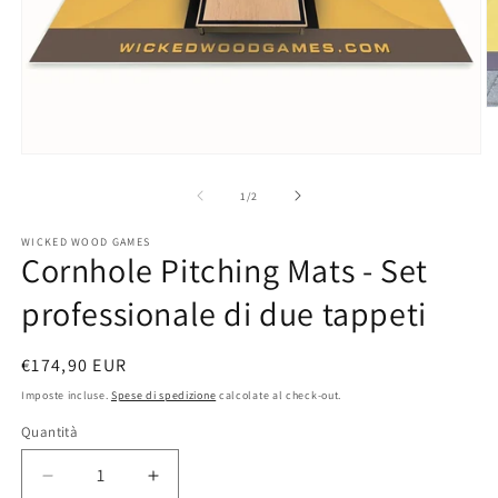
A
c
m
Apri
2
contenuti
in
multimediali
su
1
/
2
fi
1
m
in
WICKED WOOD GAMES
finestra
Cornhole Pitching Mats - Set
modale
professionale di due tappeti
Prezzo
€174,90 EUR
di
Imposte incluse.
Spese di spedizione
calcolate al check-out.
listino
Quantità
Diminuisci
Aumenta