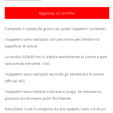
quantità
quantità
per
per
Cornhole
Cornhole
Aggiungi al carrello
Pitching
Pitching
Mats
Mats
Completa il campo da gioco con questi tappetini Cornhole!
-
-
Set
Set
I tappetini sono realizzati con precisione per allestire la
professionale
professionale
di
di
superficie di lancio.
due
due
tappeti
tappeti
La tavola (120x60 cm) si adatta esattamente al centro e puoi
lanciare da entrambi i lati.
I tappetini sono realizzati secondo gli standard e le norme
ufficiali ACL.
I tappetini sono morbidi e durano a lungo. Se necessario,
possono anche essere puliti facilmente.
Nota bene: il set è composto da due tappeti, tutto ciò di cui